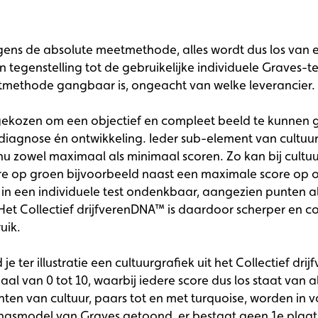
ens de absolute meetmethode, alles wordt dus los van e
in tegenstelling tot de gebruikelijke individuele Graves-
tmethode gangbaar is, ongeacht van welke leverancier.
r gekozen om een objectief en compleet beeld te kunnen 
diagnose én ontwikkeling. Ieder sub-element van cultuur
 nu zowel maximaal als minimaal scoren. Zo kan bij cultu
e op groen bijvoorbeeld naast een maximale score op 
s in een individuele test ondenkbaar, aangezien punten al
 Het Collectief drijfverenDNA™ is daardoor scherper en co
uik.
je ter illustratie een cultuurgrafiek uit het Collectief dr
haal van 0 tot 10, waarbij iedere score dus los staat van 
ten van cultuur, paars tot en met turquoise, worden in 
ingsmodel van Graves getoond, er bestaat geen 1e plaa