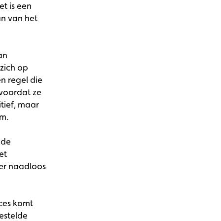
et is een
n van het
an
 zich op
n regel die
voordat ze
tief, maar
am.
 de
et
eer naadloos
cces komt
estelde