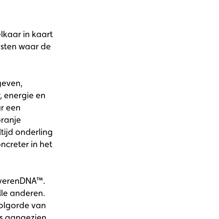
lkaar in kaart
testen waar de
geven,
, energie en
ur een
oranje
tijd onderling
ncreter in het
ijfverenDNA™.
alle anderen.
volgorde van
ts aangezien