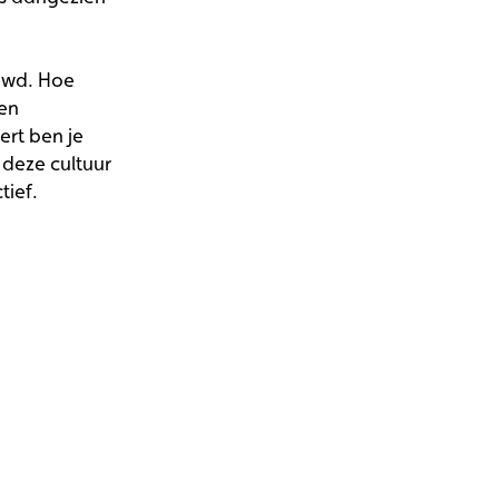
ouwd. Hoe
 en
ert ben je
 deze cultuur
tief.