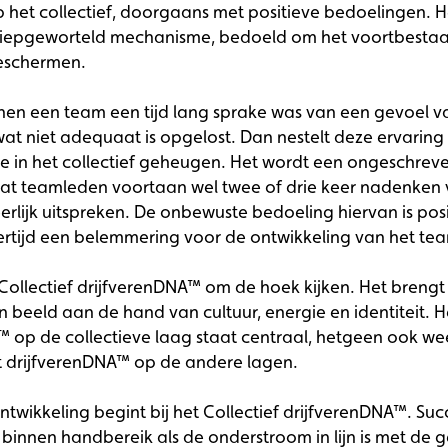
p het collectief, doorgaans met positieve bedoelingen. H
 diepgeworteld mechanisme, bedoeld om het voortbestaa
beschermen.
nnen een team een tijd lang sprake was van een gevoel v
wat niet adequaat is opgelost. Dan nestelt deze ervaring
e in het collectief geheugen. Het wordt een ongeschreve
dat teamleden voortaan wel twee of drie keer nadenken 
erlijk uitspreken. De onbewuste bedoeling hiervan is posi
kertijd een belemmering voor de ontwikkeling van het te
Collectief drijfverenDNA™ om de hoek kijken. Het brengt
 beeld aan de hand van cultuur, energie en identiteit. H
™ op de collectieve laag staat centraal, hetgeen ook w
et drijfverenDNA™ op de andere lagen.
ntwikkeling begint bij het Collectief drijfverenDNA™. Su
binnen handbereik als de onderstroom in lijn is met de g