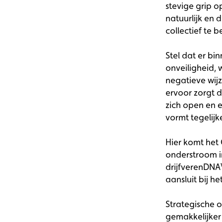
stevige grip o
natuurlijk en
collectief te 
Stel dat er bi
onveiligheid, 
negatieve wijz
ervoor zorgt 
zich open en e
vormt tegelij
Hier komt het 
onderstroom in
drijfverenDNA
aansluit bij h
Strategische o
gemakkelijker 