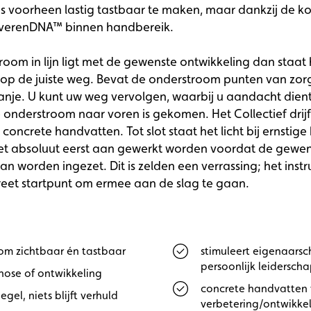
as voorheen lastig tastbaar te maken, maar dankzij de k
ijfverenDNA™ binnen handbereik.
room in lijn ligt met de gewenste ontwikkeling dan staat h
 op de juiste weg. Bevat de onderstroom punten van zorg
ranje. U kunt uw weg vervolgen, waarbij u aandacht dien
e onderstroom naar voren is gekomen. Het Collectief dr
 concrete handvatten. Tot slot staat het licht bij ernstig
et absoluut eerst aan gewerkt worden voordat de gewe
an worden ingezet. Dit is zelden een verrassing; het ins
eet startpunt om ermee aan de slag te gaan.
om zichtbaar én tastbaar
stimuleert eigenaars
persoonlijk leidersch
nose of ontwikkeling
concrete handvatten
egel, niets blijft verhuld
verbetering/ontwikke