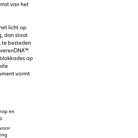
omst van het
et licht op
, dan staat
t te besteden
ijfverenDNA™
e blokkades op
nste
trument vormt
chap en
ap
 voor
ling