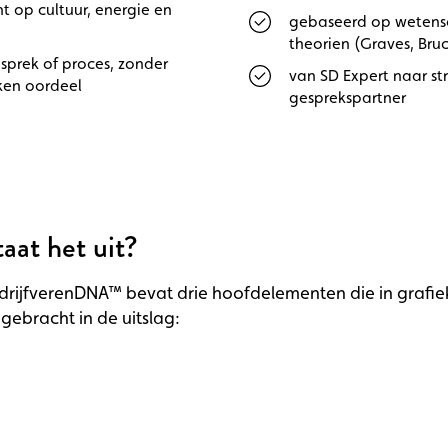
ht op cultuur, energie en
gebaseerd op wetens
theorien (Graves, Bru
sprek of proces, zonder
van SD Expert naar st
ken oordeel
gesprekspartner
aat het uit?
 drijfverenDNA™ bevat drie hoofdelementen die in grafie
ebracht in de uitslag: