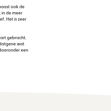
rnaast ook de
t in de meer
f. Het is zeer
aart gebracht.
j datgene wat
 daaronder een