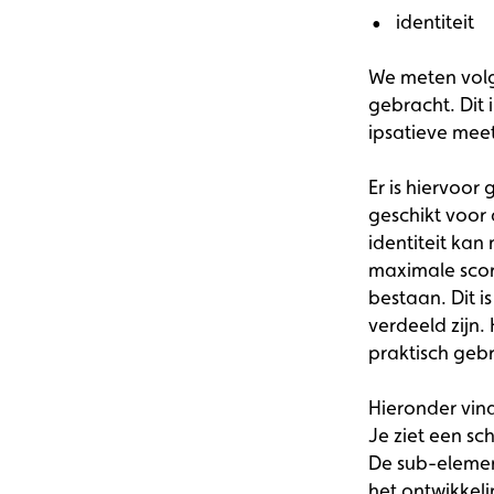
identiteit
We meten volg
gebracht. Dit 
ipsatieve mee
Er is hiervoo
geschikt voor 
identiteit kan
maximale scor
bestaan. Dit i
verdeeld zijn.
praktisch gebr
Hieronder vind 
Je ziet een sc
De sub-elemen
het ontwikkel