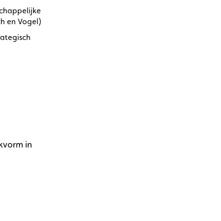
chappelijke
ch en Vogel)
rategisch
kvorm in