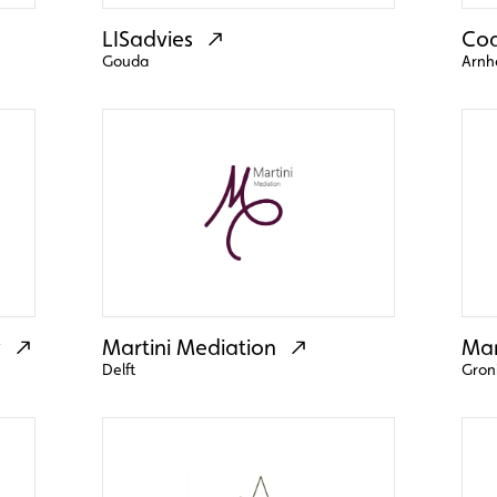
LISadvies
Coa
Gouda
Arn
y
Martini Mediation
Mar
Delft
Gron