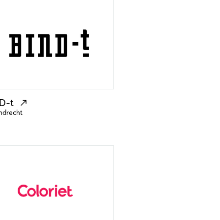
D-t
ndrecht