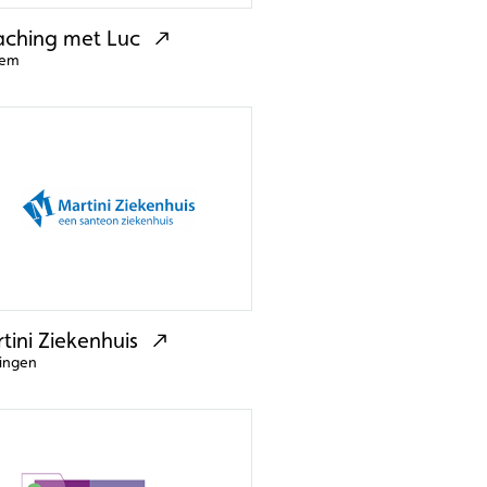
ching met Luc
hem
tini Ziekenhuis
ingen