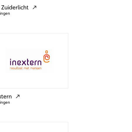
 Zuiderlicht
ingen
xtern
ingen