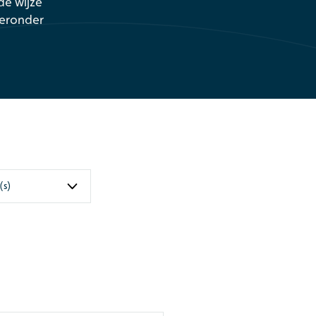
de wijze
ieronder
(s)