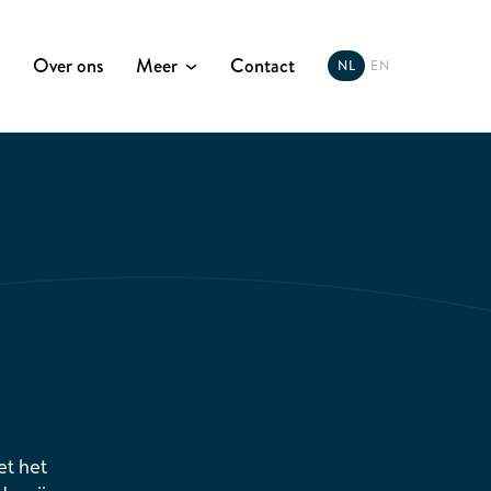
Over ons
Meer
Contact
NL
EN
et het